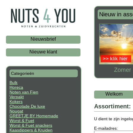
Nieuw in ass
Nieuwsbrief
Nieuwe klant
>> klik hier
Zomer 
Categorieën
Bulk
Horeca
Noten van Fien
Welkom
Verpakt
Kokers
Assortiment:
Chocolade De luxe
Nougat
GREETJE BY Homemade
U dient te zijn inge
Worst & Fuet
Worst & Fuet snackers
E-mailadres:
Kaasdippers & Kruiden