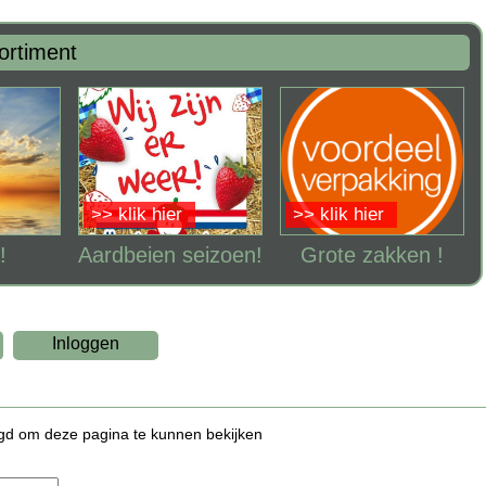
ortiment
>> klik hier
>> klik hier
!
Aardbeien seizoen!
Grote zakken !
Inloggen
logd om deze pagina te kunnen bekijken