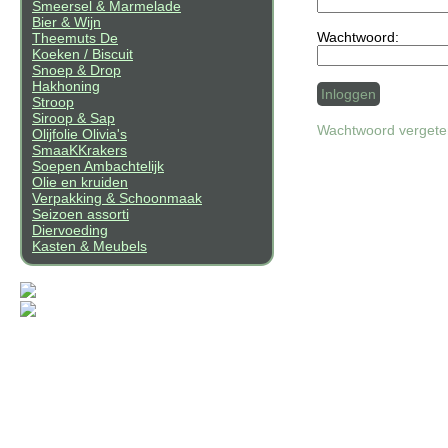
Smeersel & Marmelade
Bier & Wijn
Wachtwoord:
Theemuts De
Koeken / Biscuit
Snoep & Drop
Hakhoning
Stroop
Siroop & Sap
Wachtwoord verget
Olijfolie Olivia's
SmaaKKrakers
Soepen Ambachtelijk
Olie en kruiden
Verpakking & Schoonmaak
Seizoen assorti
Diervoeding
Kasten & Meubels