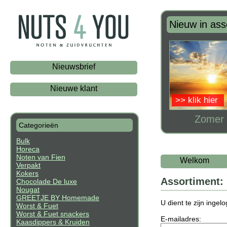
Nieuw in ass
Nieuwsbrief
Nieuwe klant
>> klik hier
Zomer 
Categorieën
Bulk
Horeca
Noten van Fien
Welkom
Verpakt
Kokers
Assortiment:
Chocolade De luxe
Nougat
GREETJE BY Homemade
U dient te zijn inge
Worst & Fuet
Worst & Fuet snackers
E-mailadres:
Kaasdippers & Kruiden