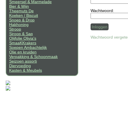
Smeersel & Marmelade
Bier & Wijn
Wachtwoord:
Theemuts De
Koeken / Biscuit
Snoep & Drop
Hakhoning
Stroop
Siroop & Sap
Wachtwoord verget
Olijfolie Olivia's
SmaaKKrakers
Soepen Ambachtelijk
Olie en kruiden
Verpakking & Schoonmaak
Seizoen assorti
Diervoeding
Kasten & Meubels