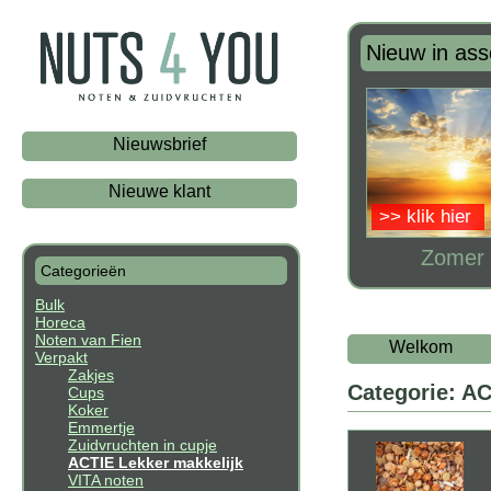
Nieuw in ass
Nieuwsbrief
Nieuwe klant
>> klik hier
Zomer 
Categorieën
Bulk
Horeca
Noten van Fien
Welkom
Verpakt
Zakjes
Categorie: AC
Cups
Koker
Emmertje
Zuidvruchten in cupje
ACTIE Lekker makkelijk
VITA noten