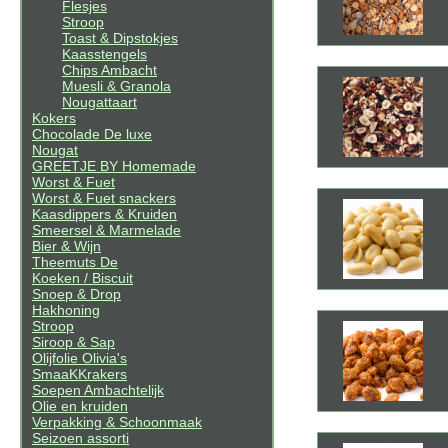
Flesjes
Stroop
Toast & Dipstokjes
Kaasstengels
Chips Ambacht
Muesli & Granola
Nougattaart
Kokers
Chocolade De luxe
Nougat
GREETJE BY Homemade
Worst & Fuet
Worst & Fuet snackers
Kaasdippers & Kruiden
Smeersel & Marmelade
Bier & Wijn
Theemuts De
Koeken / Biscuit
Snoep & Drop
Hakhoning
Stroop
Siroop & Sap
Olijfolie Olivia's
SmaaKKrakers
Soepen Ambachtelijk
Olie en kruiden
Verpakking & Schoonmaak
Seizoen assorti