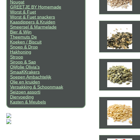
Nougat
GREETJE BY Homemade
Worst & Fuet
Worst & Fuet snackers
Kaasdippers & Kruiden
Smeersel & Marmelade
Bier & Wijn
Theemuts De
Koeken / Biscuit
Snoep & Drop
Hakhoning
Stroop
Siroop & Sap
Olijfolie Olivia's
SmaaKKrakers
Soepen Ambachtelijk
Olie en kruiden
Verpakking & Schoonmaak
Seizoen assorti
Diervoeding
Kasten & Meubels