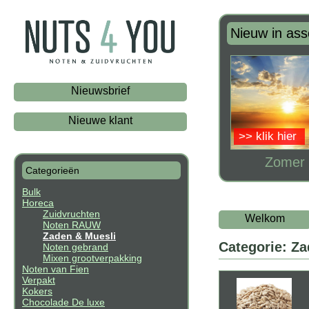
Nieuw in ass
Nieuwsbrief
Nieuwe klant
>> klik hier
Zomer 
Categorieën
Bulk
Horeca
Zuidvruchten
Welkom
Noten RAUW
Zaden & Muesli
Categorie: Z
Noten gebrand
Mixen grootverpakking
Noten van Fien
Verpakt
Kokers
Chocolade De luxe