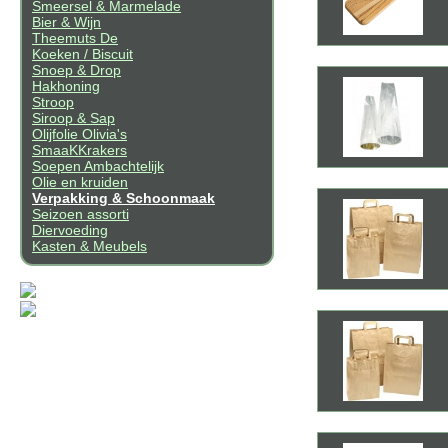
Smeersel & Marmelade
Bier & Wijn
Theemuts De
Koeken / Biscuit
Snoep & Drop
Hakhoning
Stroop
Siroop & Sap
Olijfolie Olivia's
SmaaKKrakers
Soepen Ambachtelijk
Olie en kruiden
Verpakking & Schoonmaak
Seizoen assorti
Diervoeding
Kasten & Meubels