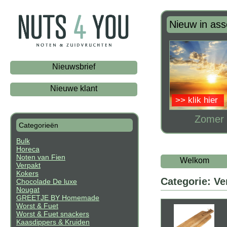
Nieuw in ass
Nieuwsbrief
Nieuwe klant
>> klik hier
Zomer 
Categorieën
Bulk
Horeca
Noten van Fien
Welkom
Verpakt
Kokers
Categorie: V
Chocolade De luxe
Nougat
GREETJE BY Homemade
Worst & Fuet
Worst & Fuet snackers
Kaasdippers & Kruiden