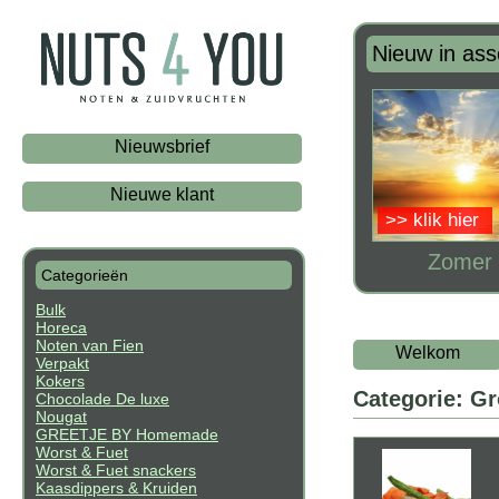
Nieuw in ass
Nieuwsbrief
Nieuwe klant
>> klik hier
Zomer 
Categorieën
Bulk
Horeca
Noten van Fien
Welkom
Verpakt
Kokers
Categorie: G
Chocolade De luxe
Nougat
GREETJE BY Homemade
Worst & Fuet
Worst & Fuet snackers
Kaasdippers & Kruiden