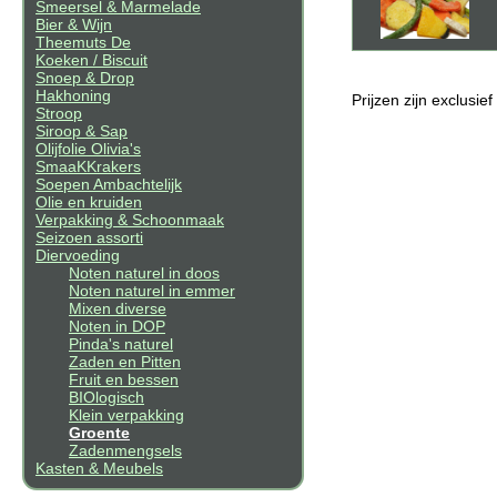
Smeersel & Marmelade
Bier & Wijn
Theemuts De
Koeken / Biscuit
Snoep & Drop
Hakhoning
Prijzen zijn exclusie
Stroop
Siroop & Sap
Olijfolie Olivia's
SmaaKKrakers
Soepen Ambachtelijk
Olie en kruiden
Verpakking & Schoonmaak
Seizoen assorti
Diervoeding
Noten naturel in doos
Noten naturel in emmer
Mixen diverse
Noten in DOP
Pinda's naturel
Zaden en Pitten
Fruit en bessen
BIOlogisch
Klein verpakking
Groente
Zadenmengsels
Kasten & Meubels