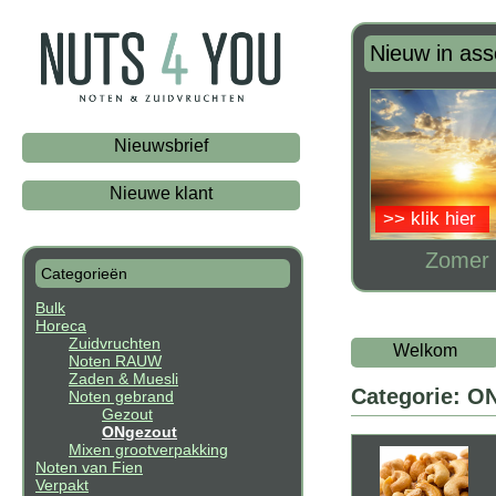
Nieuw in ass
Nieuwsbrief
Nieuwe klant
>> klik hier
Zomer 
Categorieën
Bulk
Horeca
Zuidvruchten
Welkom
Noten RAUW
Zaden & Muesli
Categorie: O
Noten gebrand
Gezout
ONgezout
Mixen grootverpakking
Noten van Fien
Verpakt