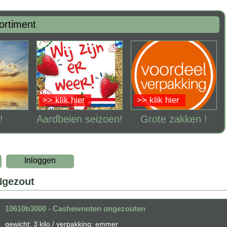
ortiment
>> klik hier
>> klik hier
!
Aardbeien seizoen!
Grote zakken !
Inloggen
Ngezout
10610b3000 - Cashewnoten ongezouten
gewicht: 3 kilo / verpakking: emmer