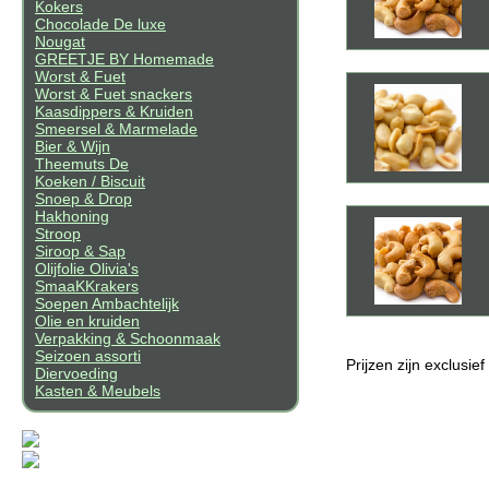
Kokers
Chocolade De luxe
Nougat
GREETJE BY Homemade
Worst & Fuet
Worst & Fuet snackers
Kaasdippers & Kruiden
Smeersel & Marmelade
Bier & Wijn
Theemuts De
Koeken / Biscuit
Snoep & Drop
Hakhoning
Stroop
Siroop & Sap
Olijfolie Olivia's
SmaaKKrakers
Soepen Ambachtelijk
Olie en kruiden
Verpakking & Schoonmaak
Seizoen assorti
Prijzen zijn exclusie
Diervoeding
Kasten & Meubels