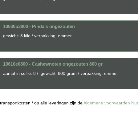
10630b3000 - Pinda's ongezouten
gewicht: 3 kilo / verpakking: emmer
10610e0800 - Cashewnoten ongezouten 800 gr
aantal in collie: 8 / gewicht: 800 gram / verpakking: emmer
f transportkosten / op alle leveringen zijn de
Algemene voorwaarden Nuts