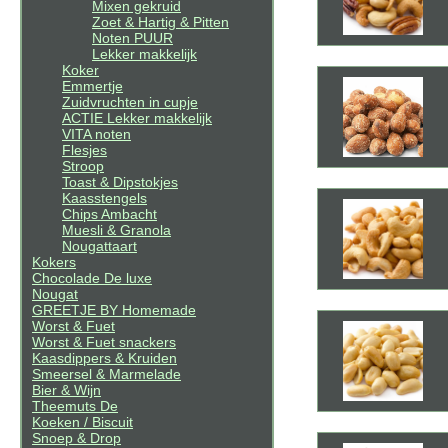
Mixen gekruid
Zoet & Hartig & Pitten
Noten PUUR
Lekker makkelijk
Koker
Emmertje
Zuidvruchten in cupje
ACTIE Lekker makkelijk
VITA noten
Flesjes
Stroop
Toast & Dipstokjes
Kaasstengels
Chips Ambacht
Muesli & Granola
Nougattaart
Kokers
Chocolade De luxe
Nougat
GREETJE BY Homemade
Worst & Fuet
Worst & Fuet snackers
Kaasdippers & Kruiden
Smeersel & Marmelade
Bier & Wijn
Theemuts De
Koeken / Biscuit
Snoep & Drop