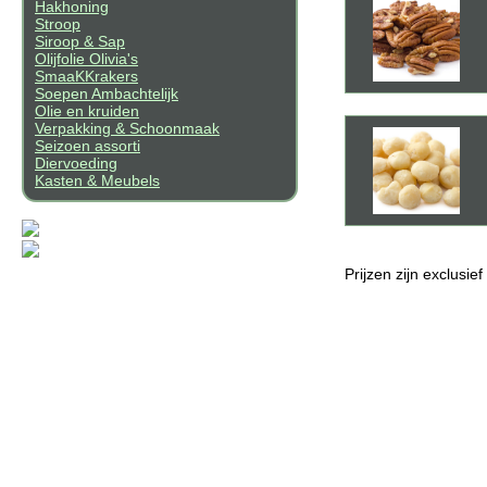
Hakhoning
Stroop
Siroop & Sap
Olijfolie Olivia's
SmaaKKrakers
Soepen Ambachtelijk
Olie en kruiden
Verpakking & Schoonmaak
Seizoen assorti
Diervoeding
Kasten & Meubels
Prijzen zijn exclusie