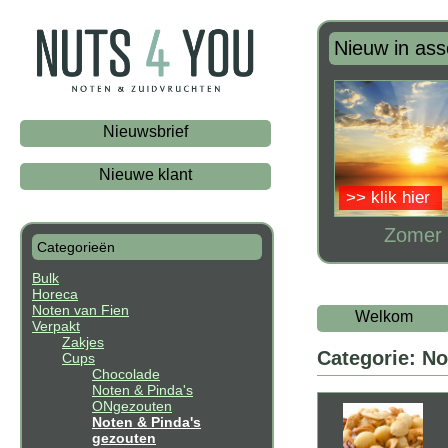
Nieuw in ass
Nieuwsbrief
Nieuwe klant
>> klik hier
Zomer 
Categorieën
Bulk
Horeca
Noten van Fien
Welkom
Verpakt
Zakjes
Categorie: No
Cups
Chocolade
Noten & Pinda's
ONgezouten
Noten & Pinda's
gezouten